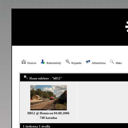
Etusivu
Rekisteröidy
Kirjaudu
Albumilista
Haku
Haun tulokset - "h852"
H852 @ Heinävesi 04.08.2006
748 katselua
1 tiedostoa 1 sivulla