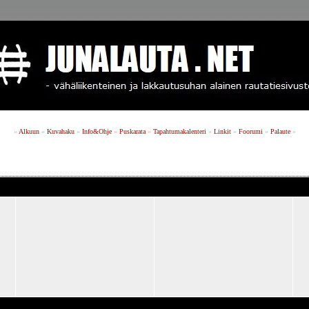
»
Alkuun
»
Kuvahaku
»
Info&Ohje
»
Puskarata
»
Tapahtumakalenteri
»
Linkit
»
Foorumi
»
Palaute
»