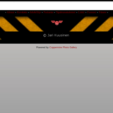
»
Alkuun
»
Kuvahaku
»
Info&Ohje
»
Puskarata
»
Tapahtumakalenteri
»
Linkit
»
Foorumi
»
Palaute
»
Powered by
Coppermine Photo Gallery