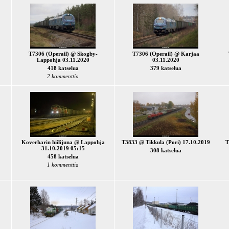
T7306 (Operail) @ Skogby-
T7306 (Operail) @ Karjaa
Lappohja 03.11.2020
03.11.2020
418 katselua
379 katselua
2 kommenttia
Koverharin hiilijuna @ Lappohja
T3833 @ Tikkula (Pori) 17.10.2019
T
31.10.2019 05:15
308 katselua
458 katselua
1 kommenttia