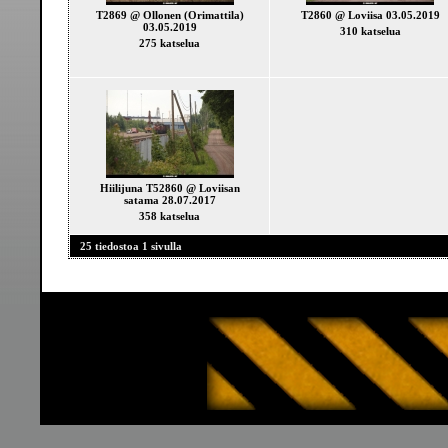
T2869 @ Ollonen (Orimattila)
T2860 @ Loviisa 03.05.2019
03.05.2019
310 katselua
275 katselua
Hiilijuna T52860 @ Loviisan
satama 28.07.2017
358 katselua
25 tiedostoa 1 sivulla