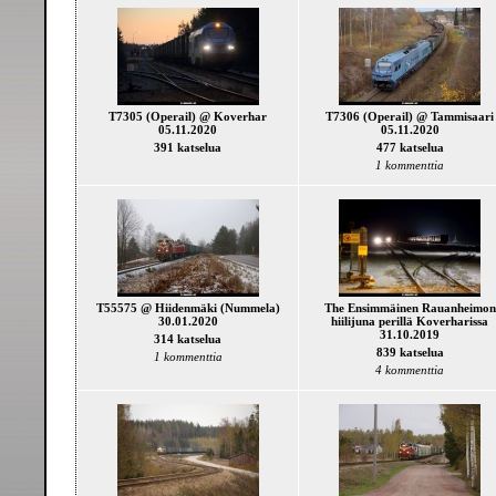
T7305 (Operail) @ Koverhar
T7306 (Operail) @ Tammisaari
05.11.2020
05.11.2020
391 katselua
477 katselua
1 kommenttia
T55575 @ Hiidenmäki (Nummela)
The Ensimmäinen Rauanheimon
30.01.2020
hiilijuna perillä Koverharissa
31.10.2019
314 katselua
839 katselua
1 kommenttia
4 kommenttia