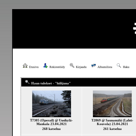
Etusivu
Rekisteröidy
Kirjaudu
Albumilista
Haku
Haun tulokset - "hiilijuna"
T7305 (Operail) @ Uusikylä-
T2869 @ Saunamäki (Lahti-
Mankala 23.04.2021
Kouvola) 23.04.2021
268 katselua
261 katselua