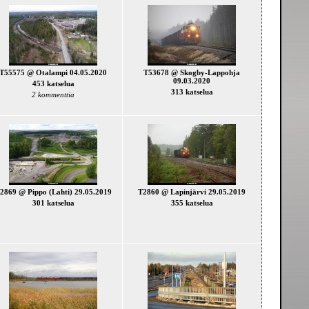
T55575 @ Otalampi 04.05.2020
T53678 @ Skogby-Lappohja
09.03.2020
453 katselua
313 katselua
2 kommenttia
2869 @ Pippo (Lahti) 29.05.2019
T2860 @ Lapinjärvi 29.05.2019
301 katselua
355 katselua