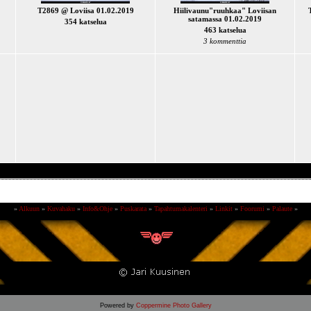
T2869 @ Loviisa 01.02.2019
Hiilivaunu"ruuhkaa" Loviisan
satamassa 01.02.2019
354 katselua
463 katselua
3 kommenttia
»
Alkuun
»
Kuvahaku
»
Info&Ohje
»
Puskarata
»
Tapahtumakalenteri
»
Linkit
»
Foorumi
»
Palaute
»
Powered by
Coppermine Photo Gallery