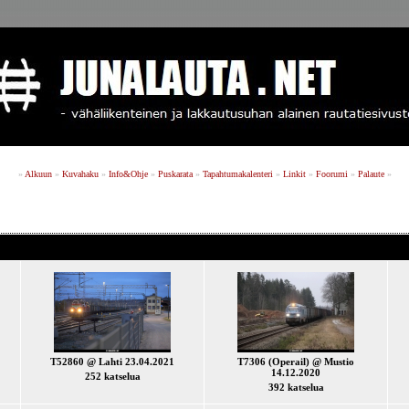
»
Alkuun
»
Kuvahaku
»
Info&Ohje
»
Puskarata
»
Tapahtumakalenteri
»
Linkit
»
Foorumi
»
Palaute
»
T52860 @ Lahti 23.04.2021
T7306 (Operail) @ Mustio
14.12.2020
252 katselua
392 katselua