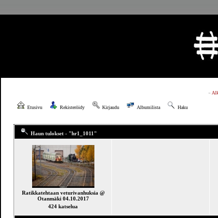
»
Al
Etusivu
Rekisteröidy
Kirjaudu
Albumilista
Haku
Haun tulokset - "hr1_1011"
Ratikkatehtaan veturivanhuksia @
Otanmäki 04.10.2017
424 katselua