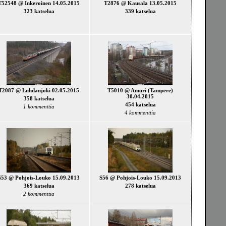
T52548 @ Inkeroinen 14.05.2015
T2876 @ Kausala 13.05.2015
323 katselua
339 katselua
T2087 @ Luhdanjoki 02.05.2015
T5010 @ Amuri (Tampere)
30.04.2015
358 katselua
454 katselua
1 kommenttia
4 kommenttia
S53 @ Pohjois-Louko 15.09.2013
S56 @ Pohjois-Louko 15.09.2013
369 katselua
278 katselua
2 kommenttia