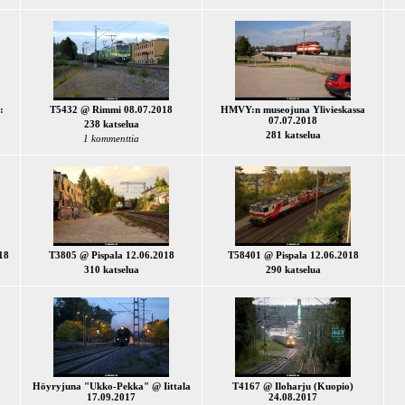
:
T5432 @ Rimmi 08.07.2018
HMVY:n museojuna Ylivieskassa
07.07.2018
238 katselua
281 katselua
1 kommenttia
18
T3805 @ Pispala 12.06.2018
T58401 @ Pispala 12.06.2018
310 katselua
290 katselua
Höyryjuna "Ukko-Pekka" @ Iittala
T4167 @ Iloharju (Kuopio)
17.09.2017
24.08.2017