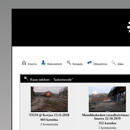
Etusivu
Rekisteröidy
Kirjaudu
Albumilista
Haku
Haun tulokset - "kaksoisraide"
T3534 @ Karjaa 23.11.2020
Mansikkakosken ratasiltatyömaa
Imatra 22.10.2019
464 katselua
352 katselua
2 kommenttia
1 kommenttia