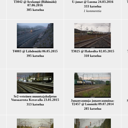
T3042 @ Arolampi (Riihimäki)
U-junat @ Luoma 24.03.2016
07.06.2016
333 katselua
305 katselua
1 kommenttia
T4003 @ Lähdemäki 06.05.2015
T3025 @ Hakosilta 02.05.2015
395 katselua
310 katselua
Sr2-vetoinen muuntajakuljetus
Vuosaaresta Keravalla 23.01.2015
Junanvaunuja junanvaunuissa:
T2457 @ Luumäki 09.07.2014
313 katselua
285 katselua