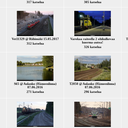
317 katselua
305 katselua
Vet11329 @ Riihimäki 15.05.2017
Varokaa raiteella 2 ohikulkevaa
T
kuorma-autoa!
312 katselua
326 katselua
S65 @ Aulanko (Hämeenlinna)
T2050 @ Aulanko (Hämeenlinna)
07.06.2016
07.06.2016
271 katselua
296 katselua