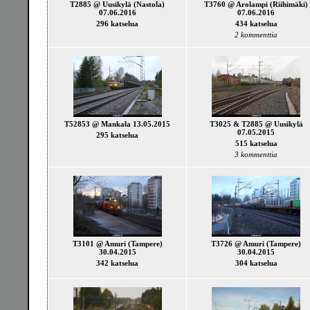
T2885 @ Uusikylä (Nastola)
T3760 @ Arolampi (Riihimäki)
07.06.2016
07.06.2016
296 katselua
434 katselua
2 kommenttia
T52853 @ Mankala 13.05.2015
T3025 & T2885 @ Uusikylä
07.05.2015
295 katselua
515 katselua
3 kommenttia
T3101 @ Amuri (Tampere)
T3726 @ Amuri (Tampere)
30.04.2015
30.04.2015
342 katselua
304 katselua