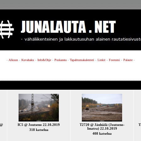
»
Alkuun
»
Kuvahaku
»
Info&Ohje
»
Puskarata
»
Tapahtumakalenteri
»
Linkit
»
Foorumi
»
Palaute
»
 @
IC5 @ Joutseno 22.10.2019
T2720 @ Jänhiälä (Joutseno-
T
Imatra) 22.10.2019
318 katselua
408 katselua