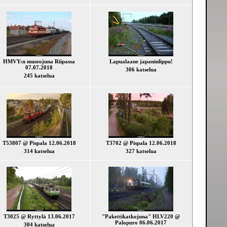
HMVY:n museojuna Riipassa
Lapualaane japaninlippu!
07.07.2018
306 katselua
245 katselua
T53807 @ Pispala 12.06.2018
T3702 @ Pispala 12.06.2018
314 katselua
327 katselua
T3025 @ Ryttylä 13.06.2017
"Pakettikatkojuna" HLV220 @
Palopuro 06.06.2017
304 katselua