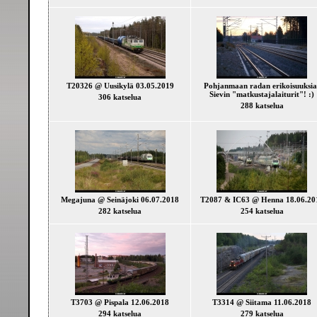
T20326 @ Uusikylä 03.05.2019
Pohjanmaan radan erikoisuuksia
Sievin "matkustajalaiturit"! :)
306 katselua
288 katselua
Megajuna @ Seinäjoki 06.07.2018
T2087 & IC63 @ Henna 18.06.20
282 katselua
254 katselua
T3703 @ Pispala 12.06.2018
T3314 @ Siitama 11.06.2018
294 katselua
279 katselua