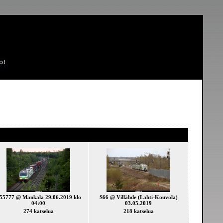
55777 @ Mankala 29.06.2019 klo
S66 @ Villähde (Lahti-Kouvola)
04:00
03.05.2019
274 katselua
218 katselua