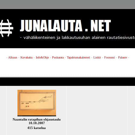
»
Alkuun
»
Kuvahaku
»
Info&Ohje
»
Puskarata
»
Tapahtumakalenteri
»
Linkit
»
Foorumi
»
Palaute
»
Naantalin ratapihan ohjaustaulu
10.10.2007
415 katselua