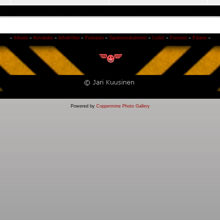
»
Alkuun
»
Kuvahaku
»
Info&Ohje
»
Puskarata
»
Tapahtumakalenteri
»
Linkit
»
Foorumi
»
Palaute
»
Powered by
Coppermine Photo Gallery