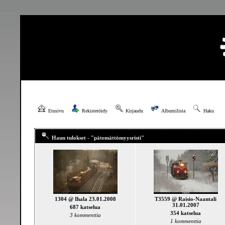
Etusivu
Rekisteröidy
Kirjaudu
Albumilista
Haku
Haun tulokset - "pätemättömyysristi"
1304 @ Ihala 23.01.2008
T3559 @ Raisio-Naantali
31.01.2007
687 katselua
354 katselua
3 kommenttia
1 kommenttia