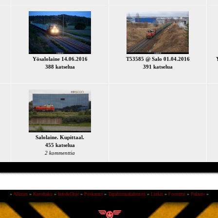
Yösalolaine 14.06.2016
T53585 @ Salo 01.04.2016
388 katselua
391 katselua
Salolaine. Kupittaal.
455 katselua
2 kommenttia
»
Alkuun
»
Kuvahaku
»
Info&Ohje
»
Puskarata
»
Tapahtumakalenteri
»
Linkit
»
Foorumi
»
Palaute
»