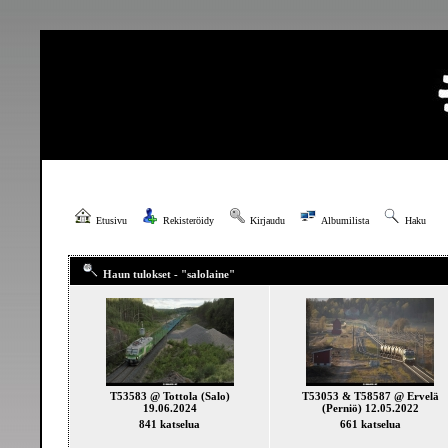
Etusivu
Rekisteröidy
Kirjaudu
Albumilista
Haku
Haun tulokset - "salolaine"
T53583 @ Tottola (Salo)
T53053 & T58587 @ Ervelä
19.06.2024
(Perniö) 12.05.2022
841 katselua
661 katselua