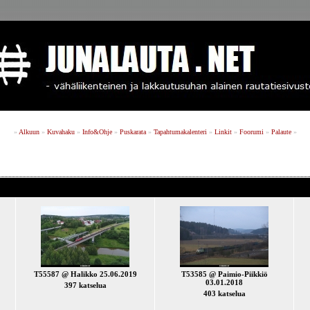
»
Alkuun
»
Kuvahaku
»
Info&Ohje
»
Puskarata
»
Tapahtumakalenteri
»
Linkit
»
Foorumi
»
Palaute
»
T55587 @ Halikko 25.06.2019
T53585 @ Paimio-Piikkiö
03.01.2018
397 katselua
403 katselua