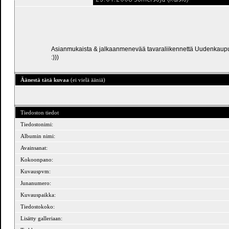
Asianmukaista & jalkaanmenevää tavaraliikennettä Uudenkaupung
:)))
Äänestä tätä kuvaa
(ei vielä ääniä)
Tiedoston tiedot
Tiedostonimi:
Albumin nimi:
Avainsanat:
Kokoonpano:
Kuvauspvm:
Junanumero:
Kuvauspaikka:
Tiedostokoko:
Lisätty galleriaan: