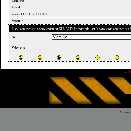
Tarkkuus:
Katseltu:
kuvan LINKITYSOSOITE:
Suosikit:
Lisää kommenttisi anonyymisti tai KIRJAUDU nimimerkilläsi (anonyymit kommentit ede
Nimi
Vahvistus
»
Al
Powered