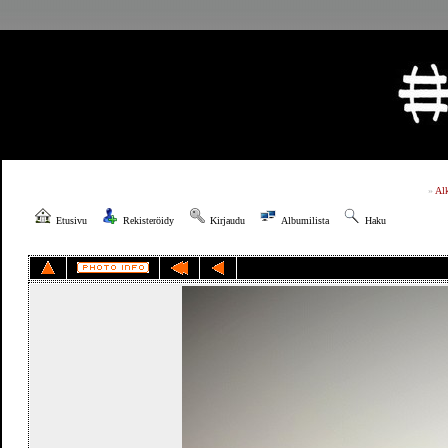
»
Al
Etusivu
Rekisteröidy
Kirjaudu
Albumilista
Haku